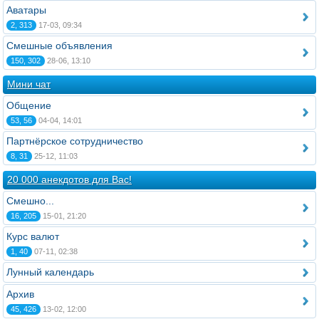
Аватары
2, 313
17-03, 09:34
Смешные объявления
150, 302
28-06, 13:10
Мини чат
Общение
53, 56
04-04, 14:01
Партнёрское сотрудничество
8, 31
25-12, 11:03
20 000 анекдотов для Вас!
Смешно...
16, 205
15-01, 21:20
Курс валют
1, 40
07-11, 02:38
Лунный календарь
Архив
45, 426
13-02, 12:00