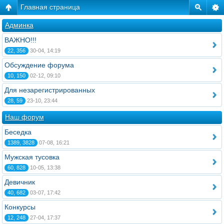
Главная страница
Админка
ВАЖНО!!!
22, 356
30-04, 14:19
Обсуждение форума
10, 150
02-12, 09:10
Для незарегистрированных
28, 59
23-10, 23:44
Наш форум
Беседка
1389, 3828
07-08, 16:21
Мужская тусовка
60, 828
10-05, 13:38
Девичник
40, 682
03-07, 17:42
Конкурсы
12, 248
27-04, 17:37