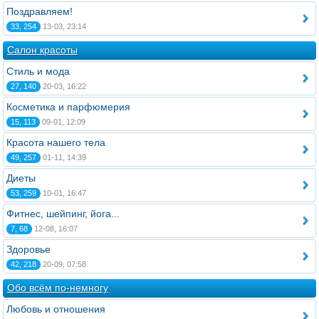
Поздравляем!
33, 254
13-03, 23:14
Салон красоты
Стиль и мода
27, 140
20-03, 16:22
Косметика и парфюмерия
15, 113
09-01, 12:09
Красота нашего тела
49, 257
01-11, 14:39
Диеты
53, 259
10-01, 16:47
Фитнес, шейпинг, йога...
7, 68
12-08, 16:07
Здоровье
42, 218
20-09, 07:58
Обо всём по-немногу
Любовь и отношения