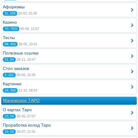
Афоризмы
11, 209
20-02, 01:28
Казино
70, 7925
05-08, 12:57
Тесты
88, 456
30-05, 10:01
Полезные ссылки
51, 84
28-11, 10:47
Стол заказов
4, 202
05-05, 10:35
Картинки
24, 356
11-10, 08:53
Магическое ТАРО
О картах Таро
20, 54
26-05, 07:57
Проработка колод Таро
19, 59
30-07, 12:31