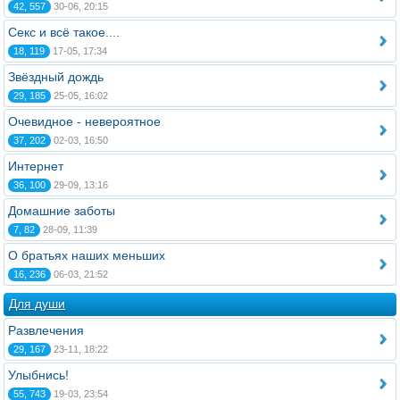
42, 557
30-06, 20:15
Секс и всё такое....
18, 119
17-05, 17:34
Звёздный дождь
29, 185
25-05, 16:02
Очевидное - невероятное
37, 202
02-03, 16:50
Интернет
36, 100
29-09, 13:16
Домашние заботы
7, 82
28-09, 11:39
О братьях наших меньших
16, 236
06-03, 21:52
Для души
Развлечения
29, 167
23-11, 18:22
Улыбнись!
55, 743
19-03, 23:54